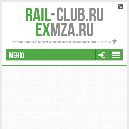
Rail
-
Club.RU
ex
MZA.RU
НЕофициальный форум Московского железнодорожного агентства
МЕНЮ
РЕГИСТРАЦИЯ
FAQ
НАША КОМАНДА
РАСШИРЕННЫЙ ПОИСК
СООБЩЕНИЯ БЕЗ ОТВЕТОВ