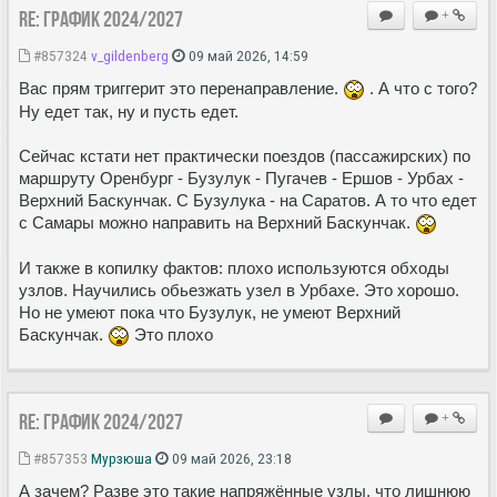
Re: ГРАФИК 2024/2027
+
#857324
v_gildenberg
09 май 2026, 14:59
Вас прям триггерит это перенаправление.
. А что с того?
Ну едет так, ну и пусть едет.
Сейчас кстати нет практически поездов (пассажирских) по
маршруту Оренбург - Бузулук - Пугачев - Ершов - Урбах -
Верхний Баскунчак. С Бузулука - на Саратов. А то что едет
с Самары можно направить на Верхний Баскунчак.
И также в копилку фактов: плохо используются обходы
узлов. Научились обьезжать узел в Урбахе. Это хорошо.
Но не умеют пока что Бузулук, не умеют Верхний
Баскунчак.
Это плохо
Re: ГРАФИК 2024/2027
+
#857353
Мурзюша
09 май 2026, 23:18
А зачем? Разве это такие напряжённые узлы, что лишнюю