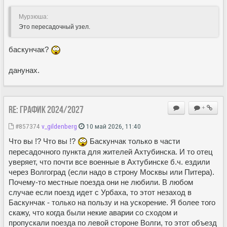
Мурзюша:
Это пересадочный узел.
баскунчак?
данунах.
Re: ГРАФИК 2024/2027
+
#857374
v_gildenberg
10 май 2026, 11:40
Что вы !? Что вы !?
Баскунчак только в части
пересадочного пункта для жителей Ахтубинска. И то отец
уверяет, что почти все военные в Ахтубинске б.ч. ездили
через Волгоград (если надо в строну Москвы или Питера).
Почему-то местные поезда они не любили. В любом
случае если поезд идет с Урбаха, то этот незаход в
Баскунчак - только на пользу и на ускорение. Я более того
скажу, что когда были некие аварии со сходом и
пропускали поезда по левой стороне Волги, то этот объезд