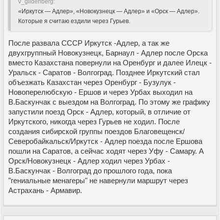
v_gildenberg:
«Иркутск — Адлер», «Новокузнецк — Адлер» и «Орск — Адлер».
Которые я считаю ездили через Гурьев.
После развала СССР Иркутск -Адлер, а так же
двухгруппный Новокузнецк, Барнаул - Адлер после Орска
вместо Казахстана повернули на Оренбург и далее Илецк -
Уральск - Саратов - Волгоград. Позднее Иркутский стал
объезжать Казахстан через Оренбург - Бузулук -
Новоперелюбскую - Ершов и через Урбах выходил на
В.Баскунчак с выездом на Волгоград. По этому же графику
запустили поезд Орск - Адлер, который, в отличие от
Иркутского, никогда через Гурьев не ходил. После
создания сибирской группы поездов Благовещенск/
Северобайкальск/Иркутск - Адлер поезда после Ершова
пошли на Саратов, а сейчас ходят через Уфу - Самару. А
Орск/Новокузнецк - Адлер ходил через Урбах -
В.Баскунчак - Волгоград до прошлого года, пока
"гениальные менагеры" не навернули маршрут через
Астрахань - Армавир.