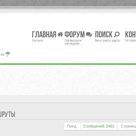
Главная
Форум
Поиск
Ко
Начало
Посмотрите
Весь поиск здесь!
Остава
последние...
тва
ШРУТЫ
Пред.
Сообщений: 2482
Страни