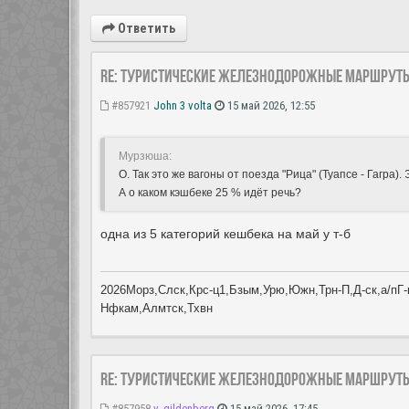
Ответить
Re: Туристические железнодорожные маршрут
#857921
John 3 volta
15 май 2026, 12:55
Мурзюша:
О. Так это же вагоны от поезда "Рица" (Туапсе - Гагра)
А о каком кэшбеке 25 % идёт речь?
одна из 5 категорий кешбека на май у т-б
2026Морз,Слск,Крс-ц1,Бзым,Урю,Южн,Трн-П,Д-ск,а/пГ-к
Нфкам,Алмтск,Тхвн
Re: Туристические железнодорожные маршрут
#857958
v_gildenberg
15 май 2026, 17:45