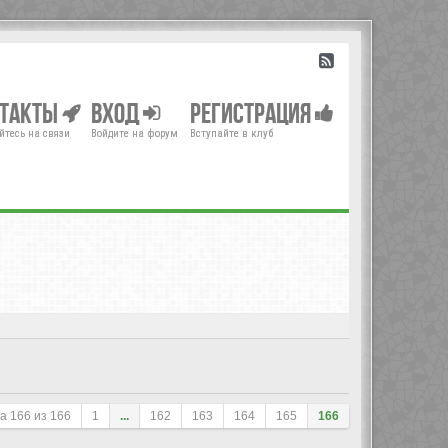
нтакты
Вход
Регистрация
йтесь на связи
Войдите на форум
Вступайте в клуб
ца
166
из
166
1
...
162
163
164
165
166