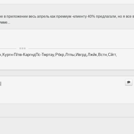
е в приложении весь апрель как премиум -клиенту 40% предлагали, но я все 
мме...
,Кургн-П/пв-КаргндПс-Тмртау,Рбкр,Лтпы,Ивгрд,Лжйк,Встн,Сйгт,
ы