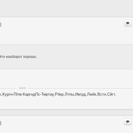
ы
. Это наоборот хорошо.
,Кургн-П/пв-КаргндПс-Тмртау,Рбкр,Лтпы,Ивгрд,Лжйк,Встн,Сйгт,
ы