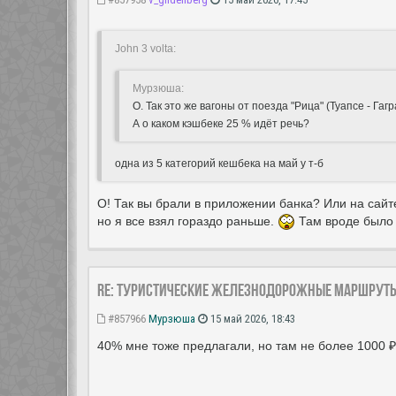
John 3 volta:
Мурзюша:
О. Так это же вагоны от поезда "Рица" (Туапсе - Гаг
А о каком кэшбеке 25 % идёт речь?
одна из 5 категорий кешбека на май у т-б
О! Так вы брали в приложении банка? Или на сайт
но я все взял гораздо раньше.
Там вроде было 
Re: Туристические железнодорожные маршрут
#857966
Мурзюша
15 май 2026, 18:43
40% мне тоже предлагали, но там не более 1000 ₽