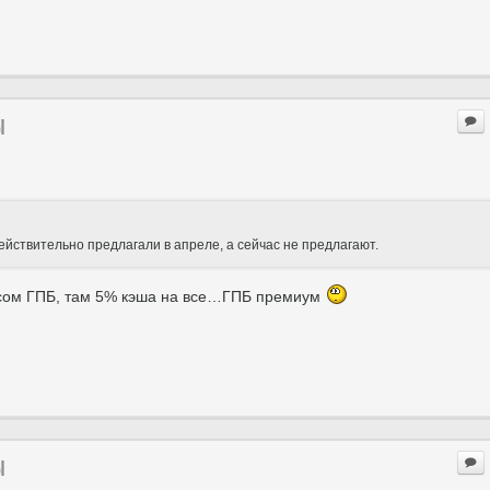
ы
ействительно предлагали в апреле, а сейчас не предлагают.
ейсом ГПБ, там 5% кэша на все…ГПБ премиум
ы