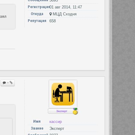
3695
Регистрация
01 авг 2014, 11:47
Откуда
МЦД Сходня
взял
Репутация
658
+
Имя
кассир
Звание
Эксперт