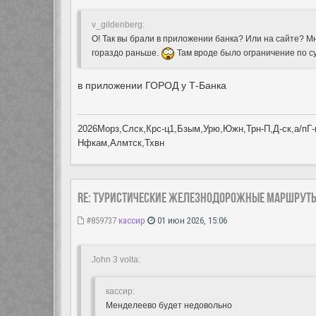
v_gildenberg:
О! Так вы брали в приложении банка? Или на сайте? Мн
гораздо раньше.
Там вроде было ограничение по су
в приложении ГОРОД у Т-Банка
2026Морз,Слск,Крс-ц1,Бзым,Урю,Южн,Трн-П,Д-ск,а/пГ-к
Нфкам,Алмтск,Тхвн
Re: Туристические железнодорожные маршрут
#859737
кассир
01 июн 2026, 15:06
John 3 volta:
кассир:
Менделеево будет недовольно