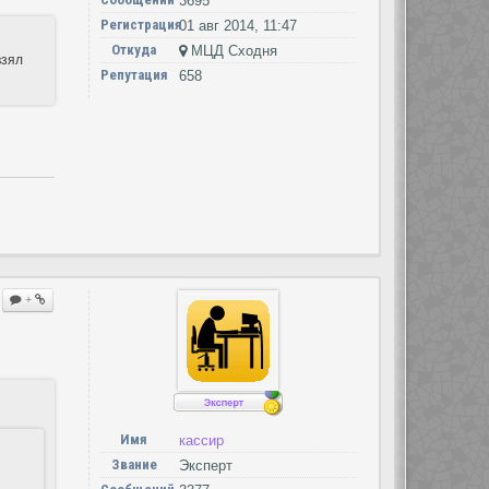
3695
Регистрация
01 авг 2014, 11:47
Откуда
МЦД Сходня
взял
Репутация
658
+
Имя
кассир
Звание
Эксперт