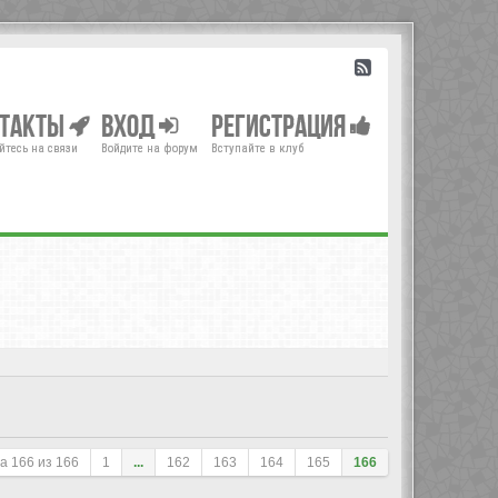
нтакты
Вход
Регистрация
йтесь на связи
Войдите на форум
Вступайте в клуб
ца
166
из
166
1
...
162
163
164
165
166