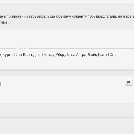
е в приложении весь апрель как премиум -клиенту 40% предлагали, но я все 
мме...
,Кургн-П/пв-КаргндПс-Тмртау,Рбкр,Лтпы,Ивгрд,Лжйк,Встн,Сйгт,
ы