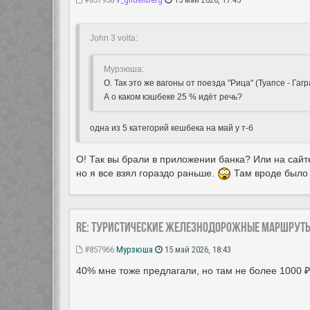
John 3 volta:
Мурзюша:
О. Так это же вагоны от поезда "Рица" (Туапсе - Гаг
А о каком кэшбеке 25 % идёт речь?
одна из 5 категорий кешбека на май у т-б
О! Так вы брали в приложении банка? Или на сайт
но я все взял гораздо раньше.
Там вроде было 
Re: Туристические железнодорожные маршрут
#857966
Мурзюша
15 май 2026, 18:43
40% мне тоже предлагали, но там не более 1000 ₽