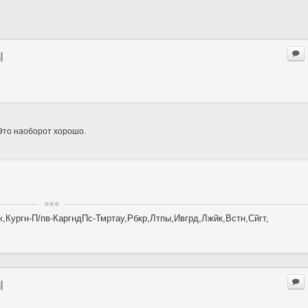
ы
. Это наоборот хорошо.
,Кургн-П/пв-КаргндПс-Тмртау,Рбкр,Лтпы,Ивгрд,Лжйк,Встн,Сйгт,
ы