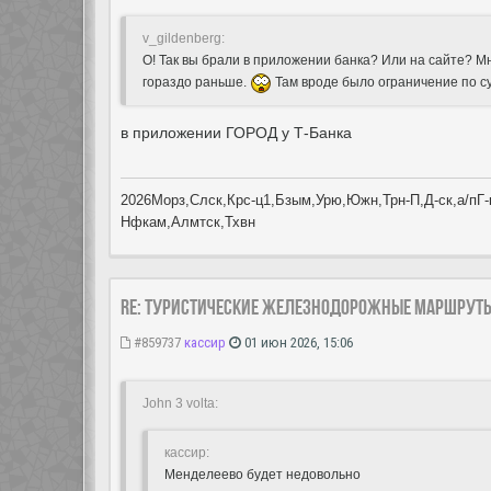
v_gildenberg:
О! Так вы брали в приложении банка? Или на сайте? Мн
гораздо раньше.
Там вроде было ограничение по су
в приложении ГОРОД у Т-Банка
2026Морз,Слск,Крс-ц1,Бзым,Урю,Южн,Трн-П,Д-ск,а/пГ-к
Нфкам,Алмтск,Тхвн
Re: Туристические железнодорожные маршрут
#859737
кассир
01 июн 2026, 15:06
John 3 volta:
кассир:
Менделеево будет недовольно