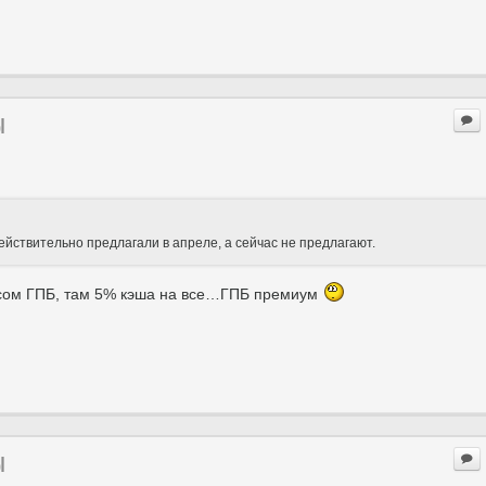
ы
ействительно предлагали в апреле, а сейчас не предлагают.
ейсом ГПБ, там 5% кэша на все…ГПБ премиум
ы