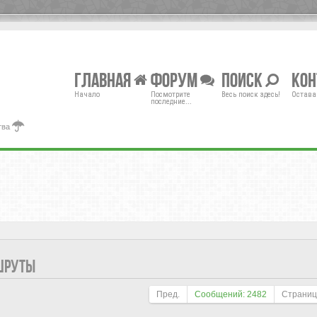
Главная
Форум
Поиск
Ко
Начало
Посмотрите
Весь поиск здесь!
Остава
последние...
тва
ШРУТЫ
Пред.
Сообщений: 2482
Страни