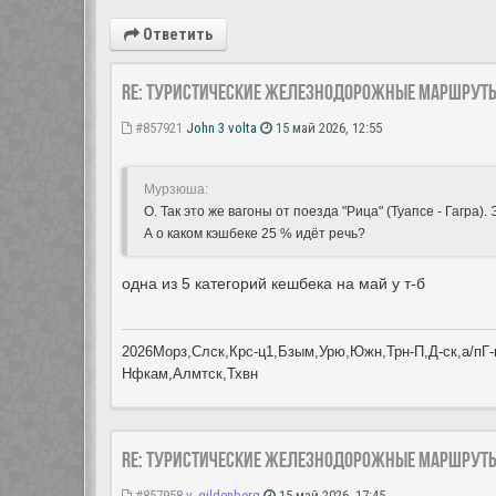
Ответить
Re: Туристические железнодорожные маршрут
#857921
John 3 volta
15 май 2026, 12:55
Мурзюша:
О. Так это же вагоны от поезда "Рица" (Туапсе - Гагра)
А о каком кэшбеке 25 % идёт речь?
одна из 5 категорий кешбека на май у т-б
2026Морз,Слск,Крс-ц1,Бзым,Урю,Южн,Трн-П,Д-ск,а/пГ-к
Нфкам,Алмтск,Тхвн
Re: Туристические железнодорожные маршрут
#857958
v_gildenberg
15 май 2026, 17:45