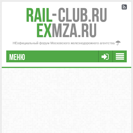
Rail
-
Club.RU
ex
MZA.RU
НЕофициальный форум Московского железнодорожного агентства
МЕНЮ
РЕГИСТРАЦИЯ
FAQ
НАША КОМАНДА
РАСШИРЕННЫЙ ПОИСК
СООБЩЕНИЯ БЕЗ ОТВЕТОВ