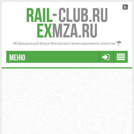
Rail
-
Club.RU
ex
MZA.RU
НЕофициальный форум Московского железнодорожного агентства
МЕНЮ
РЕГИСТРАЦИЯ
FAQ
НАША КОМАНДА
РАСШИРЕННЫЙ ПОИСК
СООБЩЕНИЯ БЕЗ ОТВЕТОВ