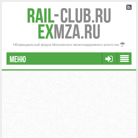
Rail
-
Club.RU
ex
MZA.RU
НЕофициальный форум Московского железнодорожного агентства
МЕНЮ
РЕГИСТРАЦИЯ
FAQ
НАША КОМАНДА
РАСШИРЕННЫЙ ПОИСК
СООБЩЕНИЯ БЕЗ ОТВЕТОВ