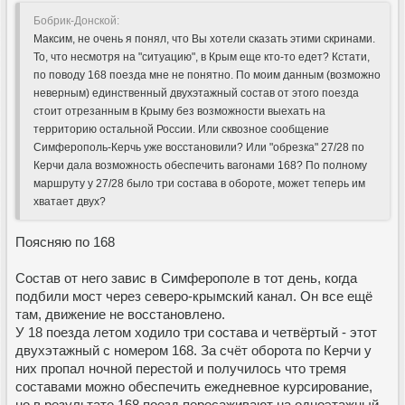
Бобрик-Донской:
Максим, не очень я понял, что Вы хотели сказать этими скринами.
То, что несмотря на "ситуацию", в Крым еще кто-то едет? Кстати,
по поводу 168 поезда мне не понятно. По моим данным (возможно
неверным) единственный двухэтажный состав от этого поезда
стоит отрезанным в Крыму без возможности выехать на
территорию остальной России. Или сквозное сообщение
Симферополь-Керчь уже восстановили? Или "обрезка" 27/28 по
Керчи дала возможность обеспечить вагонами 168? По полному
маршруту у 27/28 было три состава в обороте, может теперь им
хватает двух?
Поясняю по 168
Состав от него завис в Симферополе в тот день, когда
подбили мост через северо-крымский канал. Он все ещё
там, движение не восстановлено.
У 18 поезда летом ходило три состава и четвёртый - этот
двухэтажный с номером 168. За счёт оборота по Керчи у
них пропал ночной перестой и получилось что тремя
составами можно обеспечить ежедневное курсирование,
но в результате 168 поезд пересаживают на одноэтажный