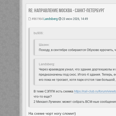
Re: Направление Москва - Санкт-Петербург
#861964
Landsberg
23 июн 2026, 14:49
bu906:
Шаэнн:
Походу, в сентябре собираются Обухово курочить, 
Landsberg:
Через краеведов узнал, что здание дортехшколы и
предназначены под снос. Итого 4 здания. Теперь, е
его пока не трогают, хотя парк отстоя там большой
В теме СЗППК есть схемка
https://rail-club.ru/forum/vie
что-то еще?
2 Михаил Лучинин: может собрать ВСМ-ные сообщения 
На схеме чорт ногу сломит)