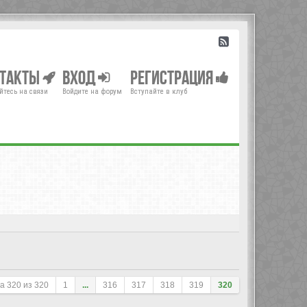
нтакты
Вход
Регистрация
йтесь на связи
Войдите на форум
Вступайте в клуб
ца
320
из
320
1
...
316
317
318
319
320