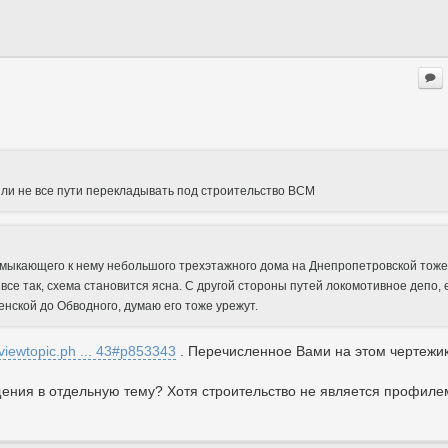
ь ли не все пути перекладывать под строительство ВСМ
имыкающего к нему небольшого трехэтажного дома на Днепропетровской тоже
все так, схема становится ясна. С другой стороны путей локомотивное депо, 
енской до Обводного, думаю его тоже урежут.
m/viewtopic.ph ... 43#p853343
. Перечисленное Вами на этом чертежи
ения в отдельную тему? Хотя строительство не является профиле