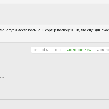
мо, а тут и места больше, и сортир полноценный, что ещё для счас
Настройки
Пред.
Сообщений: 4792
Страни
ния
Поле сортировки
По
3