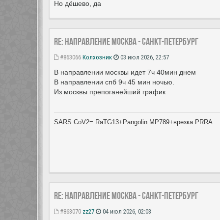
Но дёшево, да
Re: Направление Москва - Санкт-Петербург
#863066
Колхозник
03 июл 2026, 22:57
В направлении москвы идет 7ч 40мин днем
В направлении спб 9ч 45 мин ночью.
Из москвы препоганейший график
SARS CoV2= RaTG13+Pangolin MP789+врезка PRRA
Re: Направление Москва - Санкт-Петербург
#863070
zz27
04 июл 2026, 02:03