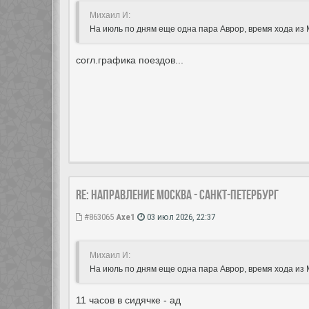
Михаил И:
На июль по дням еще одна пара Аврор, время хода из 
согл.графика поездов...
Re: Направление Москва - Санкт-Петербург
#863065
Axe1
03 июл 2026, 22:37
Михаил И:
На июль по дням еще одна пара Аврор, время хода из 
11 часов в сидячке - ад