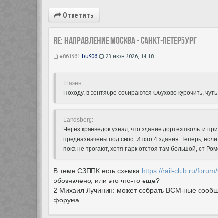
Ответить
Re: Направление Москва - Санкт-Петербург
#861961
bu906
23 июн 2026, 14:18
Шаэнн:
Походу, в сентябре собираются Обухово курочить, чут
Landsberg:
Через краеведов узнал, что здание дортехшколы и пр
предназначены под снос. Итого 4 здания. Теперь, если 
пока не трогают, хотя парк отстоя там большой, от Ром
В теме СЗППК есть схемка
https://rail-club.ru/foru
обозначено, или это что-то еще?
2 Михаил Лучинин: может собрать ВСМ-ные сообщ
форума...