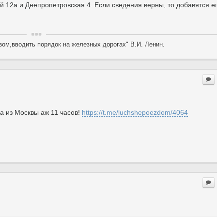
й 12а и Днепропетровская 4. Если сведения верны, то добавятся 
ом,вводить порядок на железных дорогах" В.И. Ленин.
а из Москвы аж 11 часов!
https://t.me/luchshepoezdom/4064