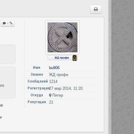
+
Имя
bu906
Звание
ЖД профи
Сообщений
1214
его
Регистрация
27 мар 2014, 11:20
Откуда
Питер
Репутация
21
ке
м