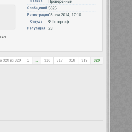
Звание
Проверенный
Сообщений
5825
Регистрация
03 ноя 2014, 17:10
Откуда
Петергоф
Репутация
23
тья
ца
320
из
320
1
...
316
317
318
319
320
ле сортировки
Перейти