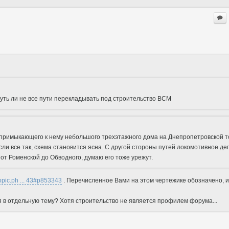
чуть ли не все пути перекладывать под строительство ВСМ
 примыкающего к нему небольшого трехэтажного дома на Днепропетровской 
сли все так, схема становится ясна. С другой стороны путей локомотивное де
, от Роменской до Обводного, думаю его тоже урежут.
wtopic.ph ... 43#p853343
. Перечисленное Вами на этом чертежике обозначено, и
в отдельную тему? Хотя строительство не является профилем форума...