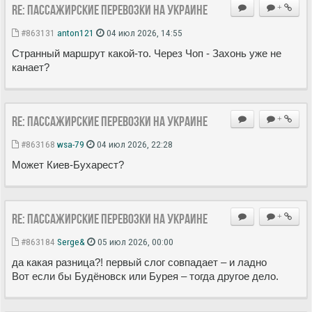
Re: Пассажирские перевозки на Украине
+
#863131
anton121
04 июл 2026, 14:55
Странный маршрут какой-то. Через Чоп - Захонь уже не
канает?
Re: Пассажирские перевозки на Украине
+
#863168
wsa-79
04 июл 2026, 22:28
Может Киев-Бухарест?
Re: Пассажирские перевозки на Украине
+
#863184
Serge&
05 июл 2026, 00:00
да какая разница?! первый слог совпадает – и ладно
Вот если бы Будёновск или Бурея – тогда другое дело.