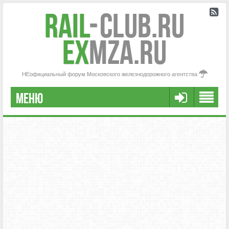
Rail
-
Club.RU
ex
MZA.RU
НЕофициальный форум Московского железнодорожного агентства
МЕНЮ
РЕГИСТРАЦИЯ
FAQ
НАША КОМАНДА
РАСШИРЕННЫЙ ПОИСК
СООБЩЕНИЯ БЕЗ ОТВЕТОВ