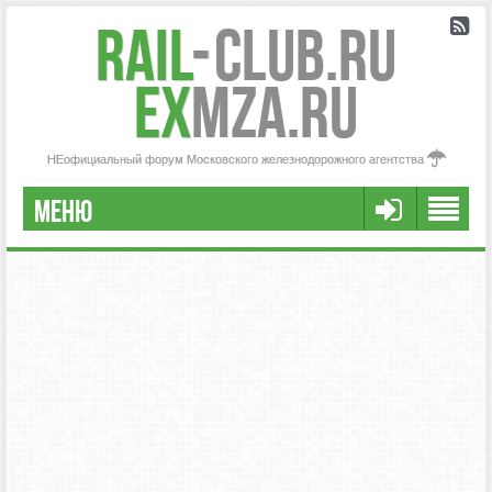
Rail
-
Club.RU
ex
MZA.RU
НЕофициальный форум Московского железнодорожного агентства
МЕНЮ
РЕГИСТРАЦИЯ
FAQ
НАША КОМАНДА
РАСШИРЕННЫЙ ПОИСК
СООБЩЕНИЯ БЕЗ ОТВЕТОВ