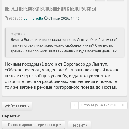
Re: ЖД перевозки в сообщении с Белоруссией
#859733
John 3 volta
01 июн 2026, 14:40
Мурзюша:
Джон, а Вы ездили непосредственно до Лынтуп (или Лынтупов)?
Там не пограничная зона, можно свободно гулять? Сколько по
времени там пробыли, чем занимались и куда поехали дальше?
Ночным поездом (1 вагон) от Воропаево до Лынтуп,
оббежал поселок, увидел где был раньше старый вокзал,
перелез через забор в усадьбу, издалека увидел как
отходят в лес два разобранных направления и поехал в
том же вагоне в режиме пригородного поезда до Постав.
<
Страница
349
из
350
>
Ответить
Перейти:
Пассажирские перевозки дальнего следования
Перейти