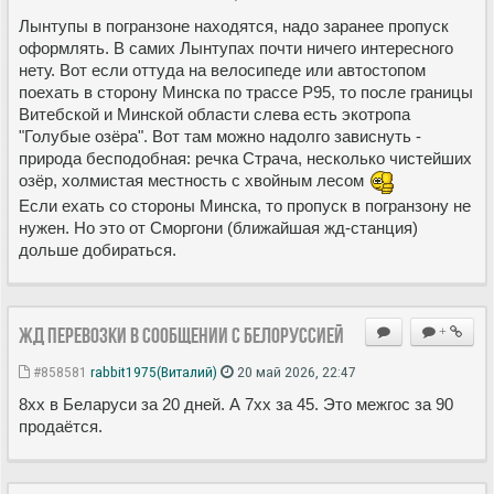
Лынтупы в погранзоне находятся, надо заранее пропуск
оформлять. В самих Лынтупах почти ничего интересного
нету. Вот если оттуда на велосипеде или автостопом
поехать в сторону Минска по трассе Р95, то после границы
Витебской и Минской области слева есть экотропа
"Голубые озёра". Вот там можно надолго зависнуть -
природа бесподобная: речка Страча, несколько чистейших
озёр, холмистая местность с хвойным лесом
Если ехать со стороны Минска, то пропуск в погранзону не
нужен. Но это от Сморгони (ближайшая жд-станция)
дольше добираться.
ЖД перевозки в сообщении с Белоруссией
+
#858581
rabbit1975(Виталий)
20 май 2026, 22:47
8xx в Беларуси за 20 дней. А 7xx за 45. Это межгос за 90
продаётся.