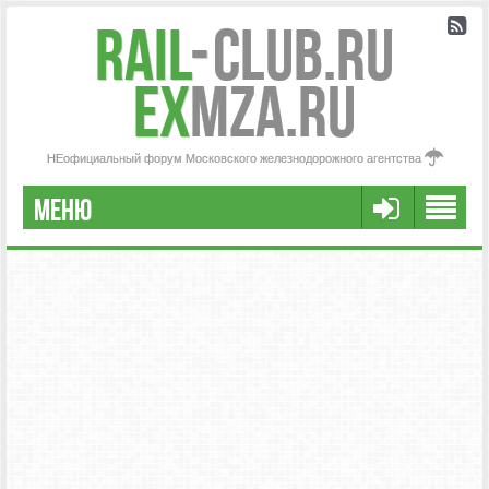
Rail
-
Club.RU
ex
MZA.RU
НЕофициальный форум Московского железнодорожного агентства
МЕНЮ
РЕГИСТРАЦИЯ
FAQ
НАША КОМАНДА
РАСШИРЕННЫЙ ПОИСК
СООБЩЕНИЯ БЕЗ ОТВЕТОВ