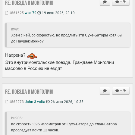
Re: Поезда в Монголию
+
#861625
wsa-79
19 июн 2026, 23:19
mvy:
Хрен с ней, со скоростью, но продлить эти Сухе-Баторы хотя бы
до Наушек можно?
Нахрена?
Это внутримонгольские поезда. Граждане Монголии
массово в Россию не ездят
Re: Поезда в Монголию
+
#862273
John 3 volta
26 июн 2026, 10:35
bu906:
по скорости: 395 километров от Сухэ-Батора до Улан-Батора
проследует почти 12 часов.