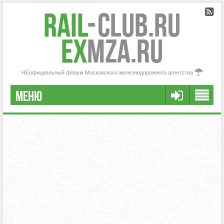
Rail
-
Club.RU
ex
MZA.RU
НЕофициальный форум Московского железнодорожного агентства
МЕНЮ
РЕГИСТРАЦИЯ
FAQ
НАША КОМАНДА
РАСШИРЕННЫЙ ПОИСК
СООБЩЕНИЯ БЕЗ ОТВЕТОВ