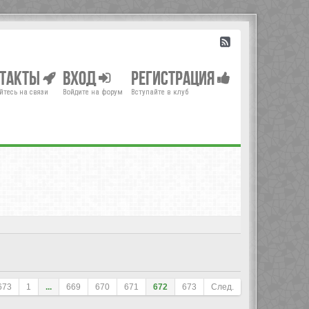
нтакты
Вход
Регистрация
йтесь на связи
Войдите на форум
Вступайте в клуб
673
1
...
669
670
671
672
673
След.