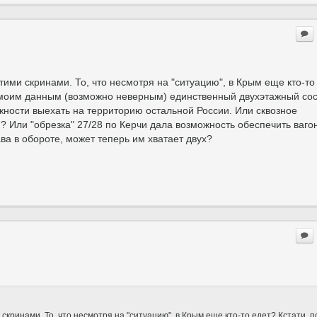
этими скринами. То, что несмотря на "ситуацию", в Крым еще кто-то
о моим данным (возможно неверным) единственный двухэтажный сос
жности выехать на территорию остальной России. Или сквозное
Или "обрезка" 27/28 по Керчи дала возможность обеспечить ваго
ва в обороте, может теперь им хватает двух?
 скринами. То, что несмотря на "ситуацию", в Крым еще кто-то едет? Кстати, п