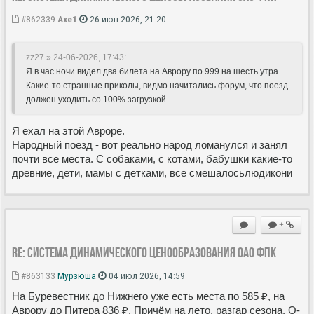
#862339
Axe1
26 июн 2026, 21:20
zz27 » 24-06-2026, 17:43
:
Я в час ночи видел два билета на Аврору по 999 на шесть утра.
Какие-то странные приколы, видмо начитались форум, что поезд
должен уходить со 100% загрузкой.
Я ехал на этой Авроре.
Народный поезд - вот реально народ ломанулся и занял
почти все места. С собаками, с котами, бабушки какие-то
древние, дети, мамы с детками, все смешалосьлюдикони
+
Re: Система динамического ценообразования ОАО ФПК
#863133
Мурзюша
04 июл 2026, 14:59
На Буревестник до Нижнего уже есть места по 585 ₽, на
Аврору до Питера 836 ₽. Причём на лето, разгар сезона. O-