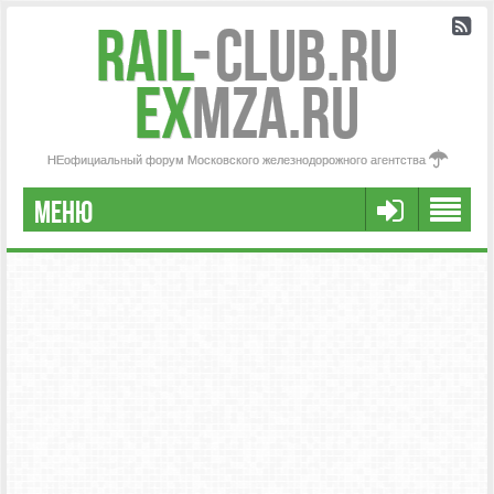
Rail
-
Club.RU
ex
MZA.RU
НЕофициальный форум Московского железнодорожного агентства
МЕНЮ
РЕГИСТРАЦИЯ
FAQ
НАША КОМАНДА
РАСШИРЕННЫЙ ПОИСК
СООБЩЕНИЯ БЕЗ ОТВЕТОВ