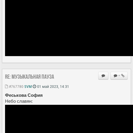
Re: Музыкальная пауза
+
#767780
SVM
01 май 2023, 14:31
Феськова София
Небо славян: