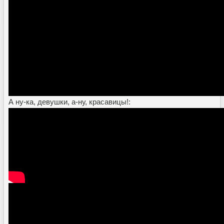
А ну-ка, девушки, а-ну, красавицы!: