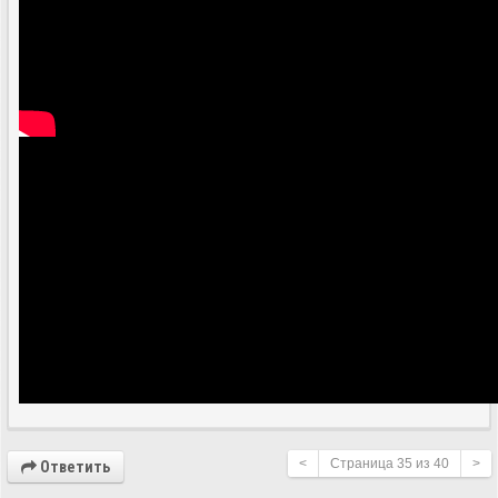
<
Страница
35
из
40
>
Ответить