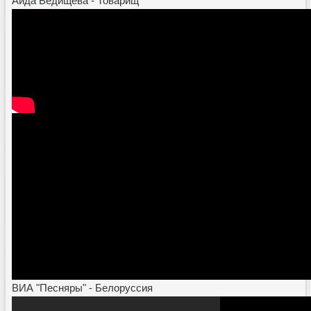
Аида Ведищева - Товарищ
ВИА "Песняры" - Белоруссия