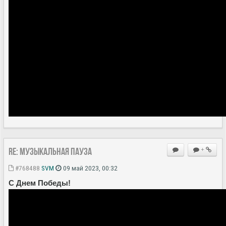
Re: Музыкальная пауза
+
#768488
SVM
09 май 2023, 00:32
С Днем Победы!