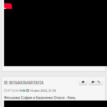
Re: Музыкальная пауза
+
#772294
SVM
16 июн 2023, 21:29
Феськова София и Казаченко Олеся - Конь