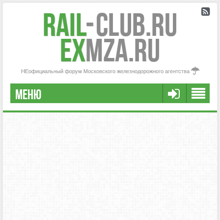
Rail
-
Club.RU
ex
MZA.RU
НЕофициальный форум Московского железнодорожного агентства
МЕНЮ
РЕГИСТРАЦИЯ
FAQ
НАША КОМАНДА
РАСШИРЕННЫЙ ПОИСК
СООБЩЕНИЯ БЕЗ ОТВЕТОВ