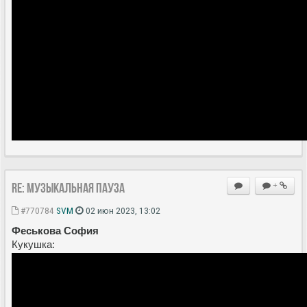
Re: Музыкальная пауза
+
#770784
SVM
02 июн 2023, 13:02
Феськова София
Кукушка: