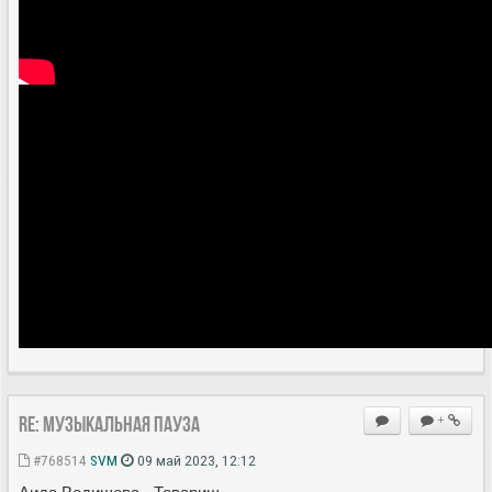
Re: Музыкальная пауза
+
#768514
SVM
09 май 2023, 12:12