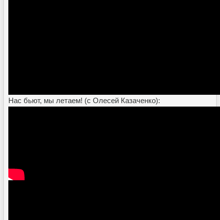
Нас бьют, мы летаем! (с Олесей Казаченко):