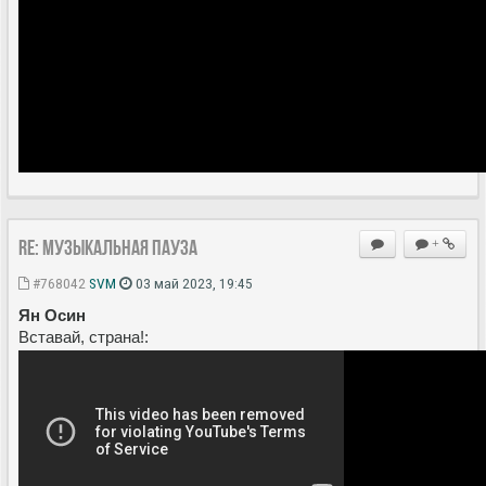
Re: Музыкальная пауза
+
#768042
SVM
03 май 2023, 19:45
Ян Осин
Вставай, страна!: