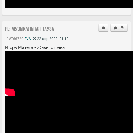
Re: Музыкальная пауза
+
#766720
SVM
22 апр 2023, 21:10
Игорь Матета - Живи, страна